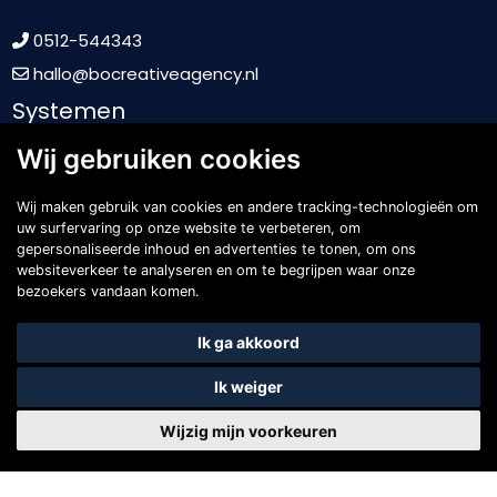
0512-544343
hallo@bocreativeagency.nl
Systemen
Wij gebruiken cookies
Content Management Systeem
Shop Management
Wij maken gebruik van cookies en andere tracking-technologieën om
Customer Relationship Management
uw surfervaring op onze website te verbeteren, om
gepersonaliseerde inhoud en advertenties te tonen, om ons
Product Information Management
websiteverkeer te analyseren en om te begrijpen waar onze
Marketing automation
bezoekers vandaan komen.
Klantportaal
Online academie
Ik ga akkoord
Business Intelligence
Ik weiger
Koppelingen
Wijzig mijn voorkeuren
Mollie