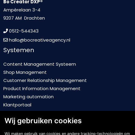
Bo Creator DXP®
Ampèrelaan 3-4
9207 AM Drachten
0512-544343
hallo@bocreativeagency.nl
Systemen
Content Management Systeem
Shop Management
Customer Relationship Management
Product Information Management
Marketing automation
Klantportaal
Online academie
Wij gebruiken cookies
Business Intelligence
Koppelingen
Wij maken gebruik van cookies en andere tracking-technologieën om